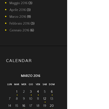
Maggio
2016
(3)
Aprile
2016
(3)
Marzo
2016
(11)
Febbraio
2016
(3)
Gennaio
2016
(6)
CALENDAR
MARZO 2016
LUN
MAR
MER
GIO
VEN
SAB
DOM
1
2
3
4
5
6
7
8
9
10
11
12
13
14
15
16
17
18
19
20