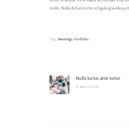
tortor. In lacinia, ex id mattis accumsan, erat n
mollis. Nulla dictum tortor et ligula gravida port
Tags:
Meetings
,
Portfolio
NAVIGAZIONE
Nulla luctus ante tortor
Previous
12 Marzo 2016
post:
ARTICOLI