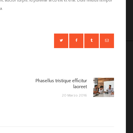
unc auctor turpis, id pulvinar arcu elit et erat. Duis finibus tempor
a.
Phasellus tristique efficitur
Next
laoreet
post:
20 Marzo 2016