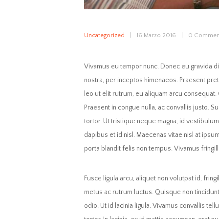
Uncategorized
16 Marzo 2016
0
Commen
Vivamus eu tempor nunc. Donec eu gravida diam
nostra, per inceptos himenaeos. Praesent preti
leo ut elit rutrum, eu aliquam arcu consequat.
Praesent in congue nulla, ac convallis justo. S
tortor. Ut tristique neque magna, id vestibulum
dapibus et id nisl. Maecenas vitae nisl at ips
porta blandit felis non tempus. Vivamus fringilla
Fusce ligula arcu, aliquet non volutpat id, fring
metus ac rutrum luctus. Quisque non tincidunt 
odio. Ut id lacinia ligula. Vivamus convallis te