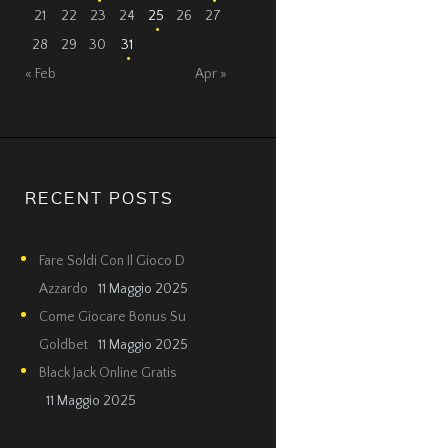
21
22
23
24
25
26
27
28
29
30
31
« Feb
Apr »
RECENT POSTS
Fare Soldi Con Il Gioco D
Azzardo
11 Maggio 2025
Come Giocare Bonus Su
Goldbet
11 Maggio 2025
Black Jack Online Gratis
11 Maggio 2025