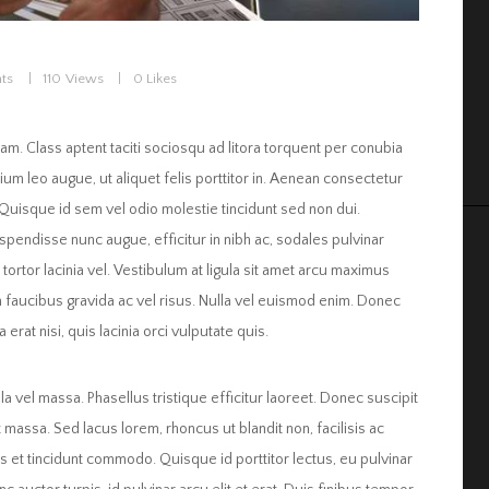
ts
110
Views
0
Likes
. Class aptent taciti sociosqu ad litora torquent per conubia
um leo augue, ut aliquet felis porttitor in. Aenean consectetur
 Quisque id sem vel odio molestie tincidunt sed non dui.
uspendisse nunc augue, efficitur in nibh ac, sodales pulvinar
 tortor lacinia vel. Vestibulum at ligula sit amet arcu maximus
um faucibus gravida ac vel risus. Nulla vel euismod enim. Donec
 erat nisi, quis lacinia orci vulputate quis.
illa vel massa. Phasellus tristique efficitur laoreet. Donec suscipit
massa. Sed lacus lorem, rhoncus ut blandit non, facilisis ac
llus et tincidunt commodo. Quisque id porttitor lectus, eu pulvinar