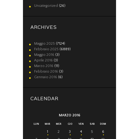
Uncategorized
(26)
ARCHIVES
Maggio
2025
(7124)
Febbraio
2025
(6889)
Maggio
2016
(3)
Aprile
2016
(3)
Marzo
2016
(11)
Febbraio
2016
(3)
Gennaio
2016
(6)
CALENDAR
MARZO 2016
LUN
MAR
MER
GIO
VEN
SAB
DOM
1
2
3
4
5
6