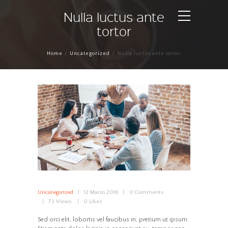
Nulla luctus ante
tortor
Home
Uncategorized
Nulla luctus ante tortor
Uncategorized
12 Marzo 2016
0
Comments
73
Views
0
Likes
Sed orci elit, lobortis vel faucibus in, pretium ut ipsum.