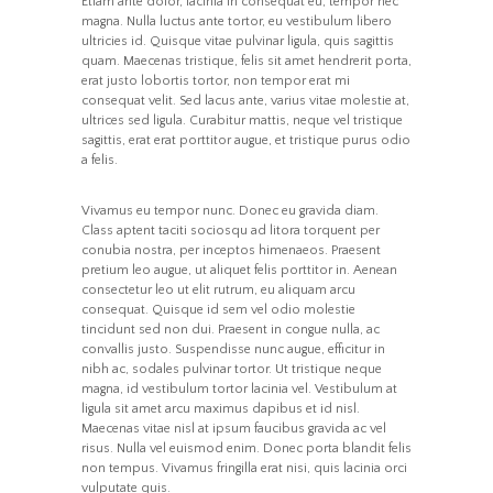
Etiam ante dolor, lacinia in consequat eu, tempor nec
magna. Nulla luctus ante tortor, eu vestibulum libero
ultricies id. Quisque vitae pulvinar ligula, quis sagittis
quam. Maecenas tristique, felis sit amet hendrerit porta,
erat justo lobortis tortor, non tempor erat mi
consequat velit. Sed lacus ante, varius vitae molestie at,
ultrices sed ligula. Curabitur mattis, neque vel tristique
sagittis, erat erat porttitor augue, et tristique purus odio
a felis.
Vivamus eu tempor nunc. Donec eu gravida diam.
Class aptent taciti sociosqu ad litora torquent per
conubia nostra, per inceptos himenaeos. Praesent
pretium leo augue, ut aliquet felis porttitor in. Aenean
consectetur leo ut elit rutrum, eu aliquam arcu
consequat. Quisque id sem vel odio molestie
tincidunt sed non dui. Praesent in congue nulla, ac
convallis justo. Suspendisse nunc augue, efficitur in
nibh ac, sodales pulvinar tortor. Ut tristique neque
magna, id vestibulum tortor lacinia vel. Vestibulum at
ligula sit amet arcu maximus dapibus et id nisl.
Maecenas vitae nisl at ipsum faucibus gravida ac vel
risus. Nulla vel euismod enim. Donec porta blandit felis
non tempus. Vivamus fringilla erat nisi, quis lacinia orci
vulputate quis.