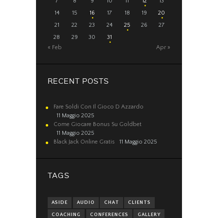
7
8
9
10
11
12
13
14
15
16
17
18
19
20
21
22
23
24
25
26
27
28
29
30
31
« Feb
Apr »
RECENT POSTS
Fare Soldi Con Il Gioco D Azzardo
11 Maggio 2025
Come Giocare Bonus Su Goldbet
11 Maggio 2025
Black Jack Online Gratis
11 Maggio 2025
TAGS
ASIDE
AUDIO
CHAT
CLIENTS
COACHING
CONFERENCES
GALLERY