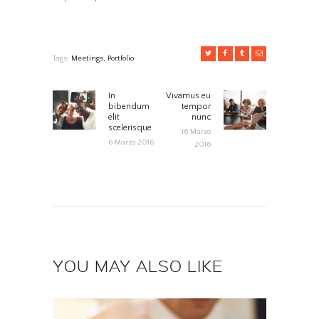
Tags:
Meetings
,
Portfolio
NAVIGAZIONE
In
Vivamus eu
Previous
Next
bibendum
tempor
post:
post:
elit
nunc
ARTICOLI
scelerisque
16 Marzo
6 Marzo 2016
2016
YOU MAY ALSO LIKE