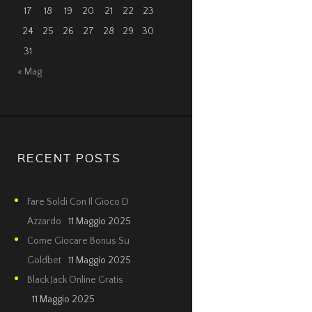
17
18
19
20
21
22
23
24
25
26
27
28
29
30
31
« Mag
RECENT POSTS
Fare Soldi Con Il Gioco D
Azzardo
11 Maggio 2025
Come Giocare Bonus Su
Goldbet
11 Maggio 2025
Black Jack Online Gratis
11 Maggio 2025