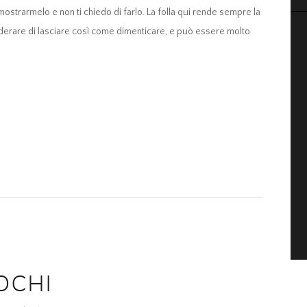
i mostrarmelo e non ti chiedo di farlo. La folla qui rende sempre la
iderare di lasciare così come dimenticare, e può essere molto
OCHI