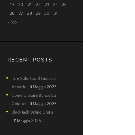
19
20
21
22
23
24
25
26
27
28
29
30
31
« Feb
RECENT POSTS
Fare Soldi Con Il Gioco D
Azzardo
11 Maggio 2025
Come Giocare Bonus Su
Goldbet
11 Maggio 2025
Black Jack Online Gratis
11 Maggio 2025