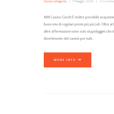
Senza categoria
11 Maggio 2025
0
Comme
888 Casino Giochi È inoltre possibile acquistar
buon mix di regolari premi più piccoli. Oltre al
altre affermazioni sono solo stupidaggini che ti
divertimento del casinò per tutti…
MORE INFO