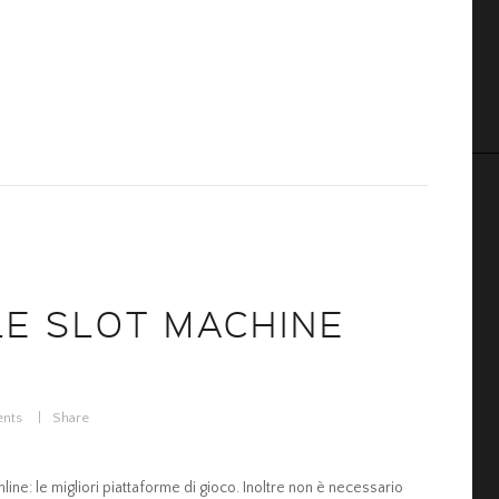
LE SLOT MACHINE
nts
Share
ine: le migliori piattaforme di gioco. Inoltre non è necessario