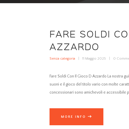
FARE SOLDI CO
AZZARDO
Senza categoria
11 Maggio 2025
0
Comme
Fare Soldi Con Il Gioco D Azzardo La nostra guid
suoni e il gioco del titolo vario con molte carat
concessionari sono amichevoli e accessibile pe
MORE INFO