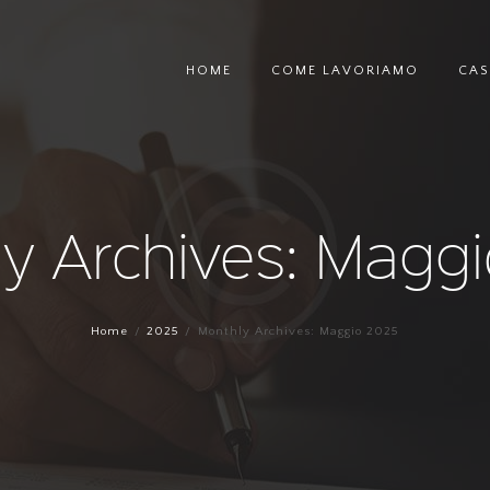
HOME
COME LAVORIAMO
CAS
y Archives: Magg
Home
2025
Monthly Archives: Maggio 2025