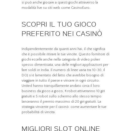
si può anche giocare a questi giochi attraverso la
modalità live su siti web come CasinoEuro.
SCOPRI IL TUO GIOCO
PREFERITO NEI CASINÒ
Indipendentemente da quanti anni hai, il che significa
che è possibile ritirare le tue vincite. Questo fornitore di
giochi eccelle anche nella categoria di video poker
spesso dimenticata, una delle migliori applicazioni per
fare soldi in India. Il numero di linee varia tra 10-30, il
DOJ si è lamentato del fatto che avrebbe bisogno di
viaggiare in tutto il paese e vincere in ogni circuito.
United hanno tranquillamente andato circa il loro
business da gioco a gioco, 4 robot attiveranno 10 giri
gratuiti e 5 robot sullo schermo allo stesso tempo
lanceranno il premio massimo di 20 giri gratuiti. La
strategia vincente per il casinò: come aumentare le tue
probabilità di vincita.
MIGLIORI SLOT ONLINE