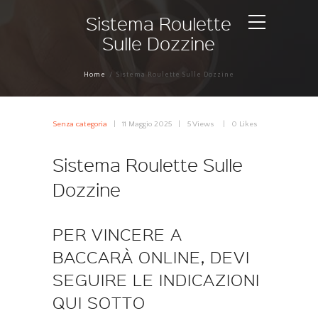
Sistema Roulette
Sulle Dozzine
Home
Sistema Roulette Sulle Dozzine
Senza categoria
11 Maggio 2025
5
Views
0
Likes
Sistema Roulette Sulle
Dozzine
PER VINCERE A
BACCARÀ ONLINE, DEVI
SEGUIRE LE INDICAZIONI
QUI SOTTO