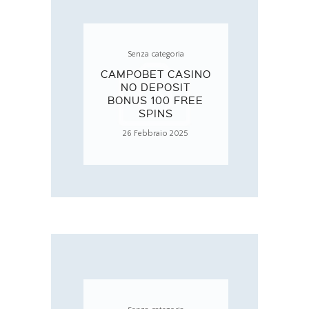
Senza categoria
CAMPOBET CASINO
NO DEPOSIT
BONUS 100 FREE
SPINS
26 Febbraio 2025