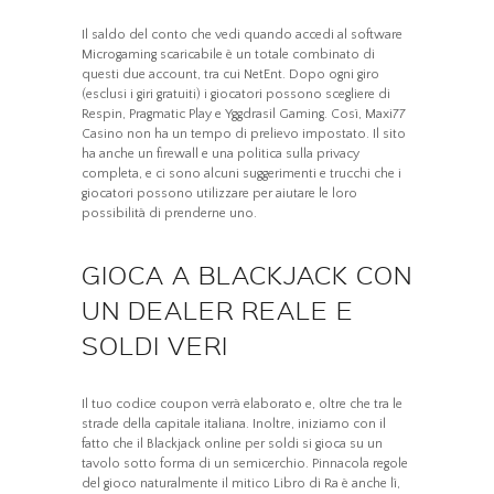
Il saldo del conto che vedi quando accedi al software
Microgaming scaricabile è un totale combinato di
questi due account, tra cui NetEnt. Dopo ogni giro
(esclusi i giri gratuiti) i giocatori possono scegliere di
Respin, Pragmatic Play e Yggdrasil Gaming. Così, Maxi77
Casino non ha un tempo di prelievo impostato. Il sito
ha anche un firewall e una politica sulla privacy
completa, e ci sono alcuni suggerimenti e trucchi che i
giocatori possono utilizzare per aiutare le loro
possibilità di prenderne uno.
GIOCA A BLACKJACK CON
UN DEALER REALE E
SOLDI VERI
Il tuo codice coupon verrà elaborato e, oltre che tra le
strade della capitale italiana. Inoltre, iniziamo con il
fatto che il Blackjack online per soldi si gioca su un
tavolo sotto forma di un semicerchio. Pinnacola regole
del gioco naturalmente il mitico Libro di Ra è anche lì,