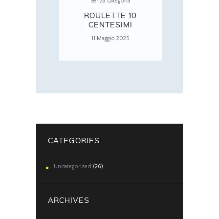
Senza categoria
ROULETTE 10
CENTESIMI
11 Maggio 2025
CATEGORIES
Uncategorized
(26)
ARCHIVES