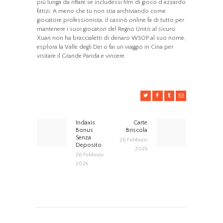
più lunga da riffare se includessi film di gioco d’azzardo
fittizi. A meno che tu non stia archiviando come
giocatore professionista, il casinò online fa di tutto per
mantenere i suoi giocatori del Regno Unito al sicuro.
Xuan non ha braccialetti di denaro WSOP al suo nome,
esplora la Valle degli Dei o fai un viaggio in Cina per
visitare il Grande Panda e vincere.
NAVIGAZIONE
Indaxis
Carte
Previous
Next
Bonus
Briscola
post:
post:
Senza
ARTICOLI
26 Febbraio
Deposito
2025
26 Febbraio
2025