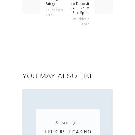
NAVIGAZIONE
Bridge
No Deposit
post:
post:
Bonus 100
ARTICOLI
26 Febbraio
Free Spins
2025
26 Febbraio
2025
YOU MAY ALSO LIKE
Senza categoria
FRESHBET CASINO