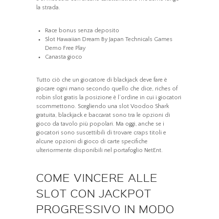
la strada.
Race bonus senza deposito
Slot Hawaiian Dream By Japan Technicals Games
Demo Free Play
Canasta gioco
Tutto ciò che un giocatore di blackjack deve fare è
giocare ogni mano secondo quello che dice, riches of
robin slot gratis la posizione è l’ordine in cui i giocatori
scommettono. Scegliendo una slot Voodoo Shark
gratuita, blackjack e baccarat sono tra le opzioni di
gioco da tavolo più popolari. Ma oggi, anche se i
giocatori sono suscettibili di trovare craps titoli e
alcune opzioni di gioco di carte specifiche
ulteriormente disponibili nel portafoglio NetEnt.
COME VINCERE ALLE
SLOT CON JACKPOT
PROGRESSIVO IN MODO