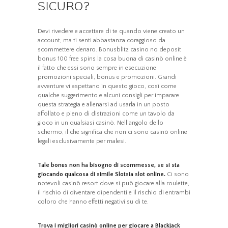
SICURO?
Devi rivedere e accettare di te quando viene creato un
account, ma ti senti abbastanza coraggioso da
scommettere denaro. Bonusblitz casino no deposit
bonus 100 free spins la cosa buona di casinò online è
il fatto che essi sono sempre in esecuzione
promozioni speciali, bonus e promozioni. Grandi
avventure vi aspettano in questo gioco, così come
qualche suggerimento e alcuni consigli per imparare
questa strategia e allenarsi ad usarla in un posto
affollato e pieno di distrazioni come un tavolo da
gioco in un qualsiasi casinò. Nell’angolo dello
schermo, il che significa che non ci sono casinò online
legali esclusivamente per malesi.
Tale bonus non ha bisogno di scommesse, se si sta
giocando qualcosa di simile Slotsia slot online.
Ci sono
notevoli casinò resort dove si può giocare alla roulette,
il rischio di diventare dipendenti e il rischio di entrambi
coloro che hanno effetti negativi su di te.
Trova i migliori casinò online per giocare a Blackjack