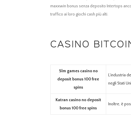
maxxwin bonus senza deposito Intertops ancora 
traffico ai loro giochi cash più alti.
CASINO BITCOI
Slm games casino no
L’industria d
deposit bonus 100 free
negli Stati Un
spins
Katran casino no deposit
Inoltre, è po
bonus 100 free spins