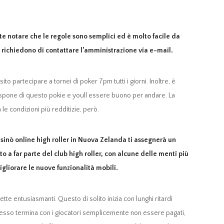
e notare che le regole sono semplici ed è molto facile da
richiedono di contattare l’amministrazione via e-mail.
 partecipare a tornei di poker 7pm tutti i giorni. Inoltre, è
ispone di questo pokie e youll essere buono per andare. La
le condizioni più redditizie, però.
sinò online high roller in Nuova Zelanda ti assegnerà un
 a far parte del club high roller, con alcune delle menti più
gliorare le nuove funzionalità mobili.
ette entusiasmanti. Questo di solito inizia con lunghi ritardi
pesso termina con i giocatori semplicemente non essere pagati,