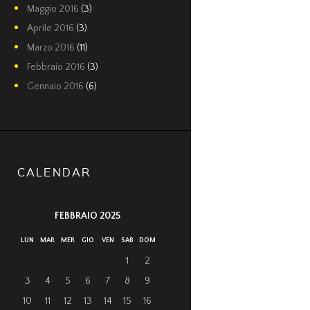
Maggio
2016
(3)
Aprile
2016
(3)
Marzo
2016
(11)
Febbraio
2016
(3)
Gennaio
2016
(6)
CALENDAR
FEBBRAIO 2025
LUN
MAR
MER
GIO
VEN
SAB
DOM
1
2
3
4
5
6
7
8
9
10
11
12
13
14
15
16