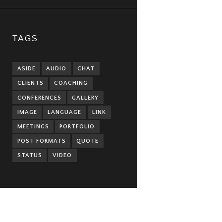
TAGS
ASIDE
AUDIO
CHAT
CLIENTS
COACHING
CONFERENCES
GALLERY
IMAGE
LANGUAGE
LINK
MEETINGS
PORTFOLIO
POST FORMATS
QUOTE
STATUS
VIDEO