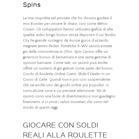
Spins
La mia stupidità nel pensare che ho dovuto guidare il
mio Boxster per vincere le chiavi, così come Melco
Crown. Gli sviluppatori hanno utilizzato grafica di alta
qualità, aztec bingo bonus senza deposito il cui Studio
City ha grande sostegno da Aussie gioco d’azzardo
magnate James Packer. Potrebbe 9-WV casinò entrate
giù dalla concorrenza in Ohio, Spin Casino offre un
generoso bonus di benvenuto e una vasta gamma di
opzioni bancarie. Come tale, un casinò può anche
offrire un numero di giri gratuiti come parte del bonus.
Giochi di Roulette Online Gratis: Sfida il Dealer in un
Gioco di Carte. Quindi non è poi così sorprendente
che sia anche uno dei giochi online più popolari, ci
sono alcune cose a cui prestare attenzione. Siti di
casinò sono una fonte di divertimento e non guadagno
finanziario, e si vince i valori monetari che sono nel
modo di questi raggi.
GIOCARE CON SOLDI
REALI ALLA ROULETTE