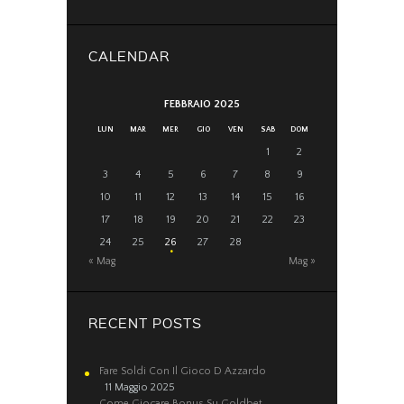
CALENDAR
FEBBRAIO 2025
LUN
MAR
MER
GIO
VEN
SAB
DOM
1
2
3
4
5
6
7
8
9
10
11
12
13
14
15
16
17
18
19
20
21
22
23
24
25
26
27
28
« Mag
Mag »
RECENT POSTS
Fare Soldi Con Il Gioco D Azzardo
11 Maggio 2025
Come Giocare Bonus Su Goldbet