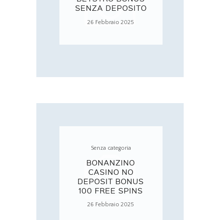
SENZA DEPOSITO
26 Febbraio 2025
Senza categoria
BONANZINO
CASINO NO
DEPOSIT BONUS
100 FREE SPINS
26 Febbraio 2025