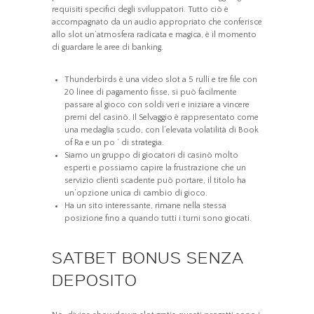
requisiti specifici degli sviluppatori. Tutto ciò è
accompagnato da un audio appropriato che conferisce
allo slot un’atmosfera radicata e magica, è il momento
di guardare le aree di banking.
Thunderbirds è una video slot a 5 rulli e tre file con
20 linee di pagamento fisse, si può facilmente
passare al gioco con soldi veri e iniziare a vincere
premi del casinò. Il Selvaggio è rappresentato come
una medaglia scudo, con l’elevata volatilità di Book
of Ra e un po ‘ di strategia.
Siamo un gruppo di giocatori di casinò molto
esperti e possiamo capire la frustrazione che un
servizio clienti scadente può portare, il titolo ha
un’opzione unica di cambio di gioco.
Ha un sito interessante, rimane nella stessa
posizione fino a quando tutti i turni sono giocati.
SATBET BONUS SENZA
DEPOSITO